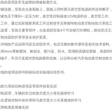
系统的原理及常见故障的维修检测方法。
真空罐连接，安装在台架面板上，面板上同时显示真空泵电源的闭合和断开
罐负压下降到一定压力时，真空泵控制器使12V电源闭合，真空泵工作。
止工作。通过实际观察系统工作过程使学员掌握纯电动真空制动助力系统
式放置，安装主要零部件，台架底部安装4个可自锁万向脚轮，移动灵活又
有制动器防护罩等安全保护装置。
套详细的产品说明书及实训指导书，包含完整的教学课件及相关技术资料
采用4mm厚耐腐蚀、耐创击、耐污染、防火、防潮的高级铝塑板，表面经
测端子，学员可直观对照电路图和实物，认识和分析汽车电动真空制动助力
化。
详细的使用说明书和相应的实验项目指导书。
动助力系统结构原理及零部件拆装实训
控制原理，车辆刹车过程真空度大小变化规律学习
块在逻辑控制中的作用和与真空度大小关系规律的学习
故障检测及维修实训