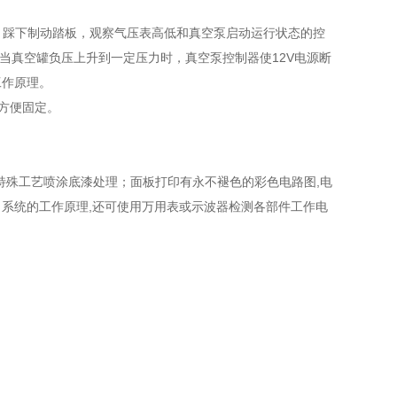
，踩下制动踏板，观察气压表高低和真空泵启动运行状态的控
当真空罐负压上升到一定压力时，真空泵控制器使12V电源断
工作原理。
方便固定。
。
特殊工艺喷涂底漆处理；面板打印有永不褪色的彩色电路图,电
系统的工作原理,还可使用万用表或示波器检测各部件工作电